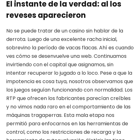
El instante de la verdad: al los
reveses aparecieron
No se puede tratar de un casino sin hablar de la
derrota. Luego de una excelente racha inicial,
sobrevino la período de vacas flacas. Ahí es cuando
ves cómo se desenvuelve una web. Continuamos
invirtiendo con el capital que asignamos, sin
intentar recuperar lo jugado a lo loco. Pese a que la
impotencia es cosa tuya, nosotros observamos que
los juegos seguían funcionando con normalidad. Los
RTP que ofrecen los fabricantes parecían creíbles
y no vimos nada raro en el comportamiento de las
máquinas tragaperras. Esta mala etapa nos
permitió para enfocarnos en las herramientas de
control, como los restricciones de recarga y la