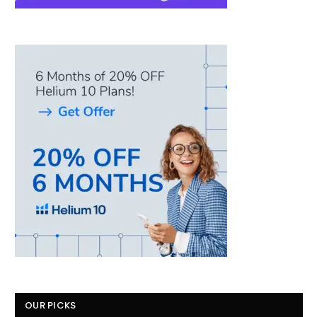
OUR PICKS