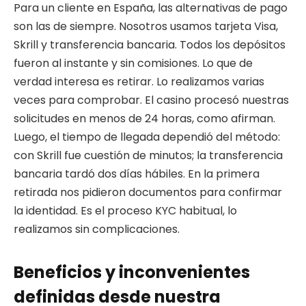
Para un cliente en España, las alternativas de pago
son las de siempre. Nosotros usamos tarjeta Visa,
Skrill y transferencia bancaria. Todos los depósitos
fueron al instante y sin comisiones. Lo que de
verdad interesa es retirar. Lo realizamos varias
veces para comprobar. El casino procesó nuestras
solicitudes en menos de 24 horas, como afirman.
Luego, el tiempo de llegada dependió del método:
con Skrill fue cuestión de minutos; la transferencia
bancaria tardó dos días hábiles. En la primera
retirada nos pidieron documentos para confirmar
la identidad. Es el proceso KYC habitual, lo
realizamos sin complicaciones.
Beneficios y inconvenientes
definidas desde nuestra