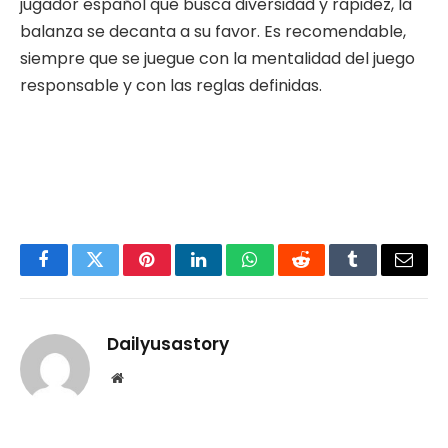
jugador español que busca diversidad y rapidez, la
balanza se decanta a su favor. Es recomendable,
siempre que se juegue con la mentalidad del juego
responsable y con las reglas definidas.
Facebook
Twitter
Pinterest
LinkedIn
WhatsApp
Reddit
Tumblr
Email
Dailyusastory
Website