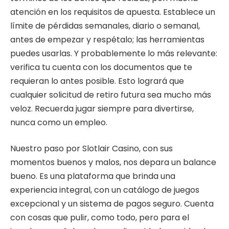
atención en los requisitos de apuesta. Establece un
límite de pérdidas semanales, diario o semanal,
antes de empezar y respétalo; las herramientas
puedes usarlas. Y probablemente lo más relevante:
verifica tu cuenta con los documentos que te
requieran lo antes posible. Esto logrará que
cualquier solicitud de retiro futura sea mucho más
veloz. Recuerda jugar siempre para divertirse,
nunca como un empleo.
Nuestro paso por Slotlair Casino, con sus
momentos buenos y malos, nos depara un balance
bueno. Es una plataforma que brinda una
experiencia integral, con un catálogo de juegos
excepcional y un sistema de pagos seguro. Cuenta
con cosas que pulir, como todo, pero para el