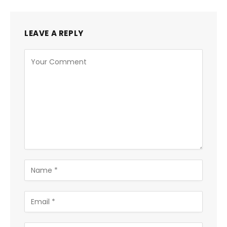
LEAVE A REPLY