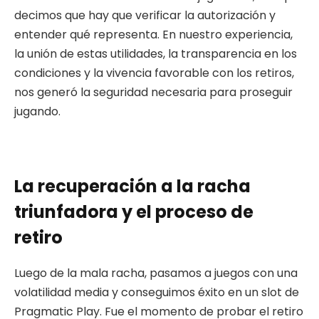
decimos que hay que verificar la autorización y
entender qué representa. En nuestro experiencia,
la unión de estas utilidades, la transparencia en los
condiciones y la vivencia favorable con los retiros,
nos generó la seguridad necesaria para proseguir
jugando.
La recuperación a la racha
triunfadora y el proceso de
retiro
Luego de la mala racha, pasamos a juegos con una
volatilidad media y conseguimos éxito en un slot de
Pragmatic Play. Fue el momento de probar el retiro