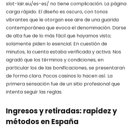
slot-lair.eu/es-es/ no tiene complicación. La página
carga rápido. El diseño es oscuro, con tonos
vibrantes que le otorgan ese aire de una guarida
contemporánea que evoca el denominación. Darse
de alta fue de lo más fácil que hayamos visto;
solamente piden lo esencial. En cuestión de
minutos, la cuenta estaba verificada y activa. Nos
agradó que los términos y condiciones, en
particular los de las bonificaciones, se presentaran
de forma clara. Pocos casinos lo hacen así. La
primera sensación fue de un sitio profesional que
intenta seguir las reglas.
Ingresos y retiradas: rapidez y
métodos en España