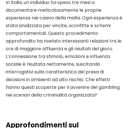
In Italia, un individuo ha speso tre mesi a
documentare meticolosamente le proprie
esperienze nei casino della mafia. Ogni esperienza è
stata analizzata per vincite, sconfitte e schemi
comportamentali. Questo procedimento
approfondito ha rivelato interessanti relazioni tra le
ore di maggiore affluenza e gli risultati del gioco.
L’connessione tra stimolo, emozioni e influenza
sociale è risultata nettamente, suscitando
interrogativi sulla caratteristica del presa di
decisioni in ambienti ad alto rischio. Che effetti
hanno questi scoperte per il avvenire del gambling
nei scenari della criminalità organizzata?
Approfondimenti sul