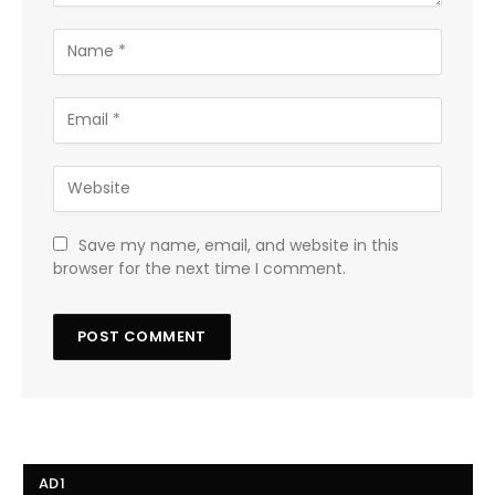
Save my name, email, and website in this
browser for the next time I comment.
AD1