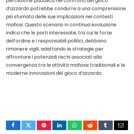
percezione pubblica nei confronti del gioco
d’azzardo potrebbe condurre a una comprensione
più sfumata delle sue implicazioni nei contesti
mafiosi. Questo scenario in continua evoluzione
indica che le parti interessate, tra cui le forze
dell’ordine e i responsabili politici, debbano
rimanere vigili, adattando le strategie per
affrontare i potenziali rischi associati alla
convergenza tra le attività mafiose tradizionali e le
moderne innovazioni del gioco d’azzardo.
Facebook
Twitter
Pinterest
LinkedIn
WhatsApp
Reddit
Tumblr
Email