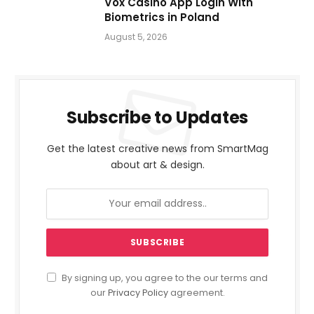
Vox Casino App Login With
Biometrics in Poland
August 5, 2026
Subscribe to Updates
Get the latest creative news from SmartMag
about art & design.
By signing up, you agree to the our terms and
our
Privacy Policy
agreement.