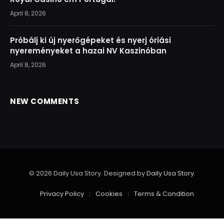
April 8, 2026
Próbálj ki új nyerőgépeket és nyerj óriási
nyereményeket a hazai NV Kaszinóban
April 8, 2026
NEW COMMENTS
© 2026 Daily Usa Story. Designed by
Daily Usa Story
.
Privacy Policy
Cookies
Terms & Condition