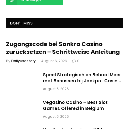
DON'T MISS
Zugangscode bei Sankra Casino
zurücksetzen – Schrittweise Anleitung
By
Dailyusastory
August 6, 2026
0
Speel Strategisch en Behaal Meer
met Bonussen bij Jackpot Casino
voor Nederland
August 6, 2026
Vegasino Casino – Best Slot
Games Offered in Belgium
August 6, 2026