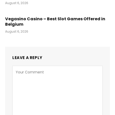
August 6, 2026
Vegasino Casino – Best Slot Games Offered in
Belgium
August 6, 2026
LEAVE A REPLY