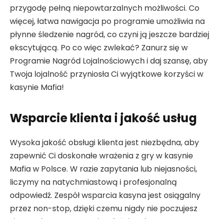
przygodę pełną niepowtarzalnych możliwości. Co
więcej, łatwa nawigacja po programie umożliwia na
płynne śledzenie nagród, co czyni ją jeszcze bardziej
ekscytującą. Po co więc zwlekać? Zanurz się w
Programie Nagród Lojalnościowych i daj szansę, aby
Twoja lojalność przyniosła Ci wyjątkowe korzyści w
kasynie Mafia!
Wsparcie klienta i jakość usług
Wysoka jakość obsługi klienta jest niezbędna, aby
zapewnić Ci doskonałe wrażenia z gry w kasynie
Mafia w Polsce. W razie zapytania lub niejasności,
liczymy na natychmiastową i profesjonalną
odpowiedź. Zespół wsparcia kasyna jest osiągalny
przez non-stop, dzięki czemu nigdy nie poczujesz