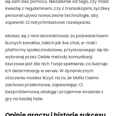
się sam bez pomocy. Niezależnie od tego, czy masz
kwestię z regulaminem, czy z transakcjami, życzliwy
personel używa nowoczesne technologie, aby
zapewnić Ci natychmiastowe rozwiązania.
Możesz się z nimi skontaktować za pośrednictwem
licznych kanałów, takich jak live chat, e-mail i
platformy społecznościowe, przystosowując się do
wybranej przez Ciebie metody komunikacji.
Kluczowe jest dla nich Twoja spełnienie, co ilustruje
ich determinację w serwis. W dynamicznym
otoczeniu możesz liczyć na to, że Mafia Casino
zachowa przełomowe, zapewniając Ci
bezproblemową obsługę i przyjemne wrażenia z
gry na każdej fazie.
Opinie graczy i historie sukcesu