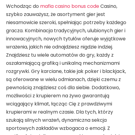
Wchodząc do
mafia casino bonus code
Casino,
szybko zauważysz, że asortyment gier jest
niesamowicie szeroki, spełniając potrzeby każdego
gracza. Kombinacja tradycyjnych, ulubionych gier i
innowacyjnych, nowych tytułów oferuje wyjątkowe
wrażenia, jakich nie odnajdziesz nigdzie indziej.
Znajdziesz tu wiele automatów do gry, każdy z
oszałamiającą grafiką i unikalną mechanizmami
rozgrywki. Gry karciane, takie jak poker i blackjack,
są oferowane w wielu odmianach, dzięki czemu z
pewnością znajdziesz coś dla siebie. Dodatkowo,
możliwości z krupierem na żywo gwarantują
wciągający klimat, łącząc Cię z prawdziwymi
krupierami w realnym czasie. Dla tych, którzy
szukają silnych wrażeń, dynamiczna sekcja
sportowych zakładów wzbogaca o emocji. Z