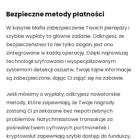
Bezpieczne metody płatności
W kasynie Mafia zabezpieczenie Twoich pieniędzy i
szybkie wypłaty to główne zadanie. Odkryjesz, że
bezpieczeństwo to nie tylko slogan; jest ono
zintegrowane w każdą operację. Dzięki najnowszej
technologii szyfrowania i wyspecjalizowanym
systemom detekcji oszustw, Twoje tajne informacje
są zabezpieczone, dając Ci zająć się na zabawie.
Jeśli mówimy o wypłaty, odkryjesz nowatorskie
metody, które zapewniają, że Twoje nagrody
zostaną Ci przekazane bez niepotrzebnych
problemów. Natychmiastowe transakcje za
pośrednictwem cyfrowych portmonetek i
kryptowalut zapewniają szybki dostęp do funduszy,