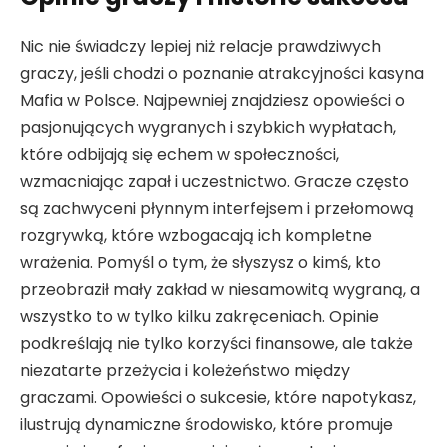
Nic nie świadczy lepiej niż relacje prawdziwych
graczy, jeśli chodzi o poznanie atrakcyjności kasyna
Mafia w Polsce. Najpewniej znajdziesz opowieści o
pasjonujących wygranych i szybkich wypłatach,
które odbijają się echem w społeczności,
wzmacniając zapał i uczestnictwo. Gracze często
są zachwyceni płynnym interfejsem i przełomową
rozgrywką, które wzbogacają ich kompletne
wrażenia. Pomyśl o tym, że słyszysz o kimś, kto
przeobraził mały zakład w niesamowitą wygraną, a
wszystko to w tylko kilku zakręceniach. Opinie
podkreślają nie tylko korzyści finansowe, ale także
niezatarte przeżycia i koleżeństwo między
graczami. Opowieści o sukcesie, które napotykasz,
ilustrują dynamiczne środowisko, które promuje