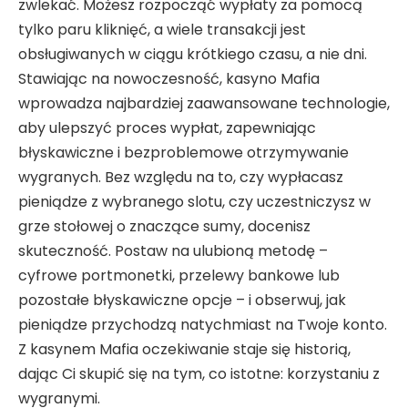
zwlekać. Możesz rozpocząć wypłaty za pomocą
tylko paru kliknięć, a wiele transakcji jest
obsługiwanych w ciągu krótkiego czasu, a nie dni.
Stawiając na nowoczesność, kasyno Mafia
wprowadza najbardziej zaawansowane technologie,
aby ulepszyć proces wypłat, zapewniając
błyskawiczne i bezproblemowe otrzymywanie
wygranych. Bez względu na to, czy wypłacasz
pieniądze z wybranego slotu, czy uczestniczysz w
grze stołowej o znaczące sumy, docenisz
skuteczność. Postaw na ulubioną metodę –
cyfrowe portmonetki, przelewy bankowe lub
pozostałe błyskawiczne opcje – i obserwuj, jak
pieniądze przychodzą natychmiast na Twoje konto.
Z kasynem Mafia oczekiwanie staje się historią,
dając Ci skupić się na tym, co istotne: korzystaniu z
wygranymi.