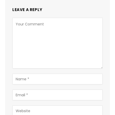
LEAVE A REPLY