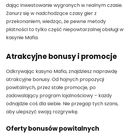
dając inwestowanie wygranych w realnym czasie.
Zanurz się w nadchodzące czasy gier z
przekonaniem, wiedząc, że pewne metody
płatności to tylko część niepowtarzalnej obsługi w
kasynie Mafia.
Atrakcyjne bonusy i promocje
Odkrywając kasyno Mafia, znajdziesz naprawdę
atrakcyjne bonusy. Od hojnych propozycji
powitalnych, przez stałe promocje, po
zadowalający program lojalnościowy – każdy
odnajdzie coś dla siebie. Nie przegap tych szans,
aby ulepszyć swoją rozgrywkę.
Oferty bonusów powitalnych