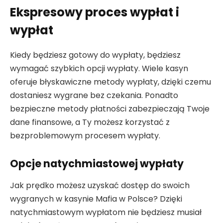
Ekspresowy proces wypłat i
wypłat
Kiedy będziesz gotowy do wypłaty, będziesz
wymagać szybkich opcji wypłaty. Wiele kasyn
oferuje błyskawiczne metody wypłaty, dzięki czemu
dostaniesz wygrane bez czekania. Ponadto
bezpieczne metody płatności zabezpieczają Twoje
dane finansowe, a Ty możesz korzystać z
bezproblemowym procesem wypłaty.
Opcje natychmiastowej wypłaty
Jak prędko możesz uzyskać dostęp do swoich
wygranych w kasynie Mafia w Polsce? Dzięki
natychmiastowym wypłatom nie będziesz musiał