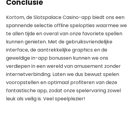
Conclusie
Kortom, de Slotspalace Casino-app biedt ons een
spannende selectie offline spelopties waarmee we
te allen tijde en overal van onze favoriete spellen
kunnen genieten. Met de gebruiksvriendelijke
interface, de aantrekkelijke graphics en de
geweldige in-app bonussen kunnen we ons
verdiepen in een wereld van amusement zonder
internetverbinding. Laten we dus bewust spelen
vooropstellen en optimaal profiteren van deze
fantastische app, zodat onze spelervaring zowel
leuk als veilig is. Veel speelplezier!