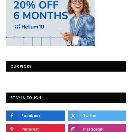
OUR PICKS
STAY IN TOUCH
Facebook
Twitter
Pinterest
Instagram