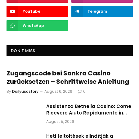
YouTube
Telegram
WhatsApp
DON'T MISS
Zugangscode bei Sankra Casino
zurücksetzen – Schrittweise Anleitung
By
Dailyusastory
August 6, 2026
0
Assistenza Betnella Casino: Come
Ricevere Aiuto Rapidamente in
Italia
August 5, 2026
Heti feltöltések elindítják a