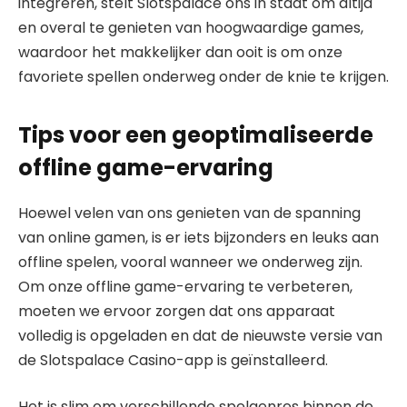
integreren, stelt Slotspalace ons in staat om altijd
en overal te genieten van hoogwaardige games,
waardoor het makkelijker dan ooit is om onze
favoriete spellen onderweg onder de knie te krijgen.
Tips voor een geoptimaliseerde
offline game-ervaring
Hoewel velen van ons genieten van de spanning
van online gamen, is er iets bijzonders en leuks aan
offline spelen, vooral wanneer we onderweg zijn.
Om onze offline game-ervaring te verbeteren,
moeten we ervoor zorgen dat ons apparaat
volledig is opgeladen en dat de nieuwste versie van
de Slotspalace Casino-app is geïnstalleerd.
Het is slim om verschillende spelgenres binnen de