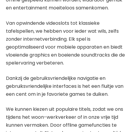
en entertainment moeiteloos samenkomen.
Van opwindende videoslots tot klassieke
tafelspellen, we hebben voor ieder wat wils, zelfs
zonder internetverbinding. Elk spel is
geoptimaliseerd voor mobiele apparaten en biedt
vloeiende graphics en boeiende soundtracks die de
spelervaring verbeteren.
Dankzij de gebruiksvriendelijke navigatie en
gebruiksvriendelijke interfaces is het een fluitje van
een cent om in je favoriete games te duiken.
We kunnen kiezen uit populaire titels, zodat we ons
tijdens het woon-werkverkeer of in onze vrije tijd
kunnen vermaken. Door offline gamefuncties te