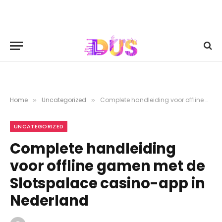
Home
Uncategorized
Complete handleiding voor offline gamen met de Slotspalace casino-app in Nederland
»
»
UNCATEGORIZED
Complete handleiding
voor offline gamen met de
Slotspalace casino-app in
Nederland