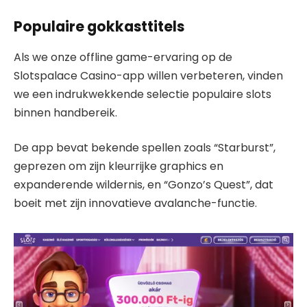
Populaire gokkasttitels
Als we onze offline game-ervaring op de
Slotspalace Casino-app willen verbeteren, vinden
we een indrukwekkende selectie populaire slots
binnen handbereik.
De app bevat bekende spellen zoals “Starburst”,
geprezen om zijn kleurrijke graphics en
expanderende wildernis, en “Gonzo’s Quest”, dat
boeit met zijn innovatieve avalanche-functie.