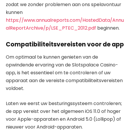
zodat we zonder problemen aan ons spelavontuur
kunnen
https://www.annualreports.com/HostedData/Annu
alReportArchive/p/LSE_PTEC_2012.pdf
beginnen.
Compatibiliteitsvereisten voor de app
Om optimaal te kunnen genieten van de
opwindende ervaring van de Slotspalace Casino-
app, is het essentieel om te controleren of uw
apparaat aan de vereiste compatibiliteitsvereisten
voldoet.
Laten we eerst uw besturingssysteem controleren;
de app vereist over het algemeen iOS 11.0 of hoger
voor Apple-apparaten en Android 5.0 (Lollipop) of
nieuwer voor Android-apparaten.