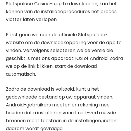
Slotspalace Casino-app te downloaden, kan het
kennen van de installatieprocedures het proces
vlotter laten verlopen.
Eerst gaan we naar de officiële Slotspalace-
website om de downloadkoppeling voor de app te
vinden. Vervolgens selecteren we de versie die
geschikt is met ons apparaat: iOS of Android. Zodra
we op de link klikken, start de download
automatisch.
Zodra de download is voltooid, kunt u het
gedownloade bestand op uw apparaat vinden.
Android-gebruikers moeten er rekening mee
houden dat u installeren vanuit niet-vertrouwde
bronnen moet toestaan in de instellingen, indien
daarom wordt gevraagd.