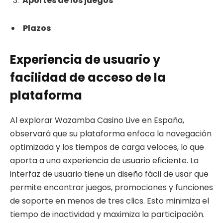
Aportes de los juegos
Plazos
Experiencia de usuario y
facilidad de acceso de la
plataforma
Al explorar Wazamba Casino Live en España,
observará que su plataforma enfoca la navegación
optimizada y los tiempos de carga veloces, lo que
aporta a una experiencia de usuario eficiente. La
interfaz de usuario tiene un diseño fácil de usar que
permite encontrar juegos, promociones y funciones
de soporte en menos de tres clics. Esto minimiza el
tiempo de inactividad y maximiza la participación.