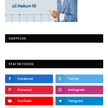
OUR PICKS
STAY IN TOUCH
Facebook
Twitter
Pinterest
Instagram
YouTube
Telegram