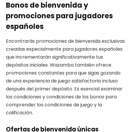
Bonos de bienvenida y
promociones para jugadores
españoles
Encontrarás promociones de bienvenida exclusivas
creadas especialmente para jugadores españoles
que incrementarán significativamente tus
depósitos iniciales. Wazamba también ofrece
promociones constantes para que sigas gozando
de una experiencia de juego satisfactoria incluso
después del primer depósito. Es esencial examinar
los condiciones y condiciones de los bonos para
comprender los condiciones de juego y la
calificación.
Ofertas de bienvenida únicas