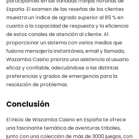
participantes en las variadas franjas horarias de
España. El examen de las reseñas de los clientes
muestra un índice de agrado superior al 85 % en
cuanto a la capacidad de respuesta y la eficiencia
de estos canales de atención al cliente. Al
proporcionar un sistema con varios medios que
fusiona mensajería instantánea, email y llamada,
Wazamba Casino prioriza una asistencia al usuario
eficaz y confiable, adecuándose a las distintas
preferencias y grados de emergencia para la
resolución de problemas.
Conclusión
El inicio de Wazamba Casino en España te ofrece
una fascinante temática de aventuras tribales,
junto con una colección de más de 3000 juegos, con