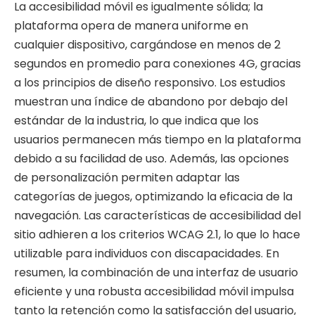
La accesibilidad móvil es igualmente sólida; la
plataforma opera de manera uniforme en
cualquier dispositivo, cargándose en menos de 2
segundos en promedio para conexiones 4G, gracias
a los principios de diseño responsivo. Los estudios
muestran una índice de abandono por debajo del
estándar de la industria, lo que indica que los
usuarios permanecen más tiempo en la plataforma
debido a su facilidad de uso. Además, las opciones
de personalización permiten adaptar las
categorías de juegos, optimizando la eficacia de la
navegación. Las características de accesibilidad del
sitio adhieren a los criterios WCAG 2.1, lo que lo hace
utilizable para individuos con discapacidades. En
resumen, la combinación de una interfaz de usuario
eficiente y una robusta accesibilidad móvil impulsa
tanto la retención como la satisfacción del usuario,