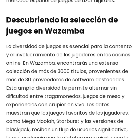
mercado español de juegos de azar digitales.
Descubriendo la selección de
juegos en Wazamba
La diversidad de juegos es esencial para la contento
y el involucramiento de los jugadores en los casinos
online. En Wazamba, encontrarás una extensa
colección de más de 3000 títulos, provenientes de
más de 30 proveedores de software destacados.
Esta amplia diversidad te permite alternar sin
dificultad entre tragamonedas, juegos de mesa y
experiencias con crupier en vivo. Los datos
muestran que los juegos favoritos de los jugadores,
como Mega Moolah, Starburst y las versiones de
blackjack, reciben un flujo de usuarios significativo,
lo que evidencia que la plataforma se ajusta con la