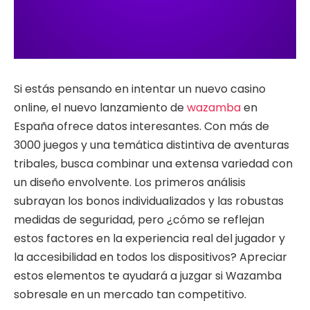
Si estás pensando en intentar un nuevo casino
online, el nuevo lanzamiento de
wazamba
en
España ofrece datos interesantes. Con más de
3000 juegos y una temática distintiva de aventuras
tribales, busca combinar una extensa variedad con
un diseño envolvente. Los primeros análisis
subrayan los bonos individualizados y las robustas
medidas de seguridad, pero ¿cómo se reflejan
estos factores en la experiencia real del jugador y
la accesibilidad en todos los dispositivos? Apreciar
estos elementos te ayudará a juzgar si Wazamba
sobresale en un mercado tan competitivo.