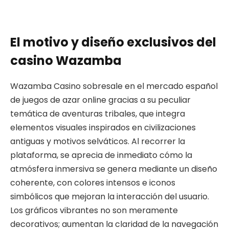
El motivo y diseño exclusivos del
casino Wazamba
Wazamba Casino sobresale en el mercado español
de juegos de azar online gracias a su peculiar
temática de aventuras tribales, que integra
elementos visuales inspirados en civilizaciones
antiguas y motivos selváticos. Al recorrer la
plataforma, se aprecia de inmediato cómo la
atmósfera inmersiva se genera mediante un diseño
coherente, con colores intensos e iconos
simbólicos que mejoran la interacción del usuario.
Los gráficos vibrantes no son meramente
decorativos; aumentan la claridad de la navegación