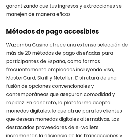
garantizando que tus ingresos y extracciones se
manejen de manera eficaz.
Métodos de pago accesibles
Wazamba Casino ofrece una extensa selección de
más de 20 métodos de pago diseñadas para
participantes de España, como formas
frecuentemente empleados incluyendo Visa,
MasterCard, Skrill y Neteller. Disfrutará de una
fusión de opciones convencionales y
contemporáneas que aseguran comodidad y
rapidez. En concreto, la plataforma acepta
monedas digitales, lo que atrae para los clientes
que desean monedas digitales alternativas. Los
destacados proveedores de e-wallets
incrementan la eficiencia de las transacciones y