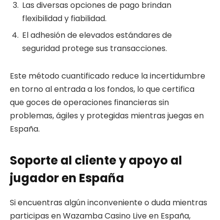
Las diversas opciones de pago brindan
flexibilidad y fiabilidad.
El adhesión de elevados estándares de
seguridad protege sus transacciones.
Este método cuantificado reduce la incertidumbre
en torno al entrada a los fondos, lo que certifica
que goces de operaciones financieras sin
problemas, ágiles y protegidas mientras juegas en
España.
Soporte al cliente y apoyo al
jugador en España
Si encuentras algún inconveniente o duda mientras
participas en Wazamba Casino Live en España,