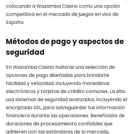
colocando a Wazamba Casino como una opción
competitiva en el mercado de juegos en vivo de
España.
Métodos de pago y aspectos de
seguridad
En Wazamba Casino hallarás una selección de
opciones de pago diseñadas para brindarte
facilidad y velocidad, incluyendo monederos
electrónicos y tarjetas de crédito comunes. La sitio
usa sistemas de seguridad avanzados, incluyendo el
encriptado SSL, para salvaguardar tus información
financiera durante las operaciones. Benefíciate de
duraciones de procesamiento confiables que
adhieren con los estándares de la mercado,