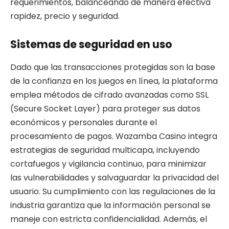
requerimientos, balanceando de manera efectiva
rapidez, precio y seguridad.
Sistemas de seguridad en uso
Dado que las transacciones protegidas son la base
de la confianza en los juegos en línea, la plataforma
emplea métodos de cifrado avanzadas como SSL
(Secure Socket Layer) para proteger sus datos
económicos y personales durante el
procesamiento de pagos. Wazamba Casino integra
estrategias de seguridad multicapa, incluyendo
cortafuegos y vigilancia continuo, para minimizar
las vulnerabilidades y salvaguardar la privacidad del
usuario. Su cumplimiento con las regulaciones de la
industria garantiza que la información personal se
maneje con estricta confidencialidad. Además, el