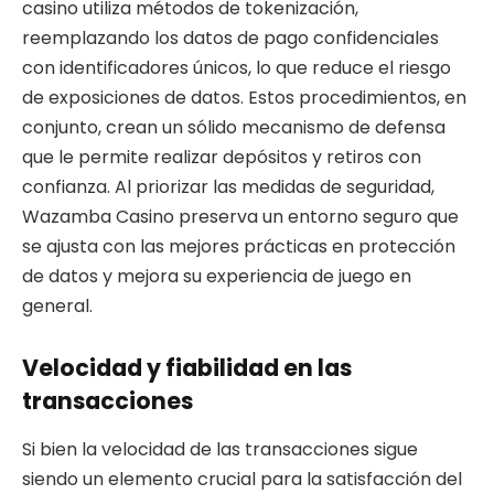
casino utiliza métodos de tokenización,
reemplazando los datos de pago confidenciales
con identificadores únicos, lo que reduce el riesgo
de exposiciones de datos. Estos procedimientos, en
conjunto, crean un sólido mecanismo de defensa
que le permite realizar depósitos y retiros con
confianza. Al priorizar las medidas de seguridad,
Wazamba Casino preserva un entorno seguro que
se ajusta con las mejores prácticas en protección
de datos y mejora su experiencia de juego en
general.
Velocidad y fiabilidad en las
transacciones
Si bien la velocidad de las transacciones sigue
siendo un elemento crucial para la satisfacción del