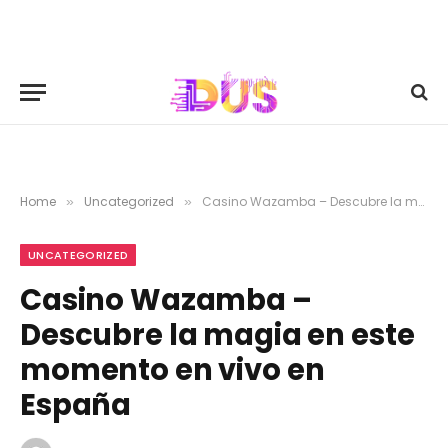
Home
Uncategorized
Casino Wazamba – Descubre la magia en este momento en vivo en España
»
»
UNCATEGORIZED
Casino Wazamba –
Descubre la magia en este
momento en vivo en
España